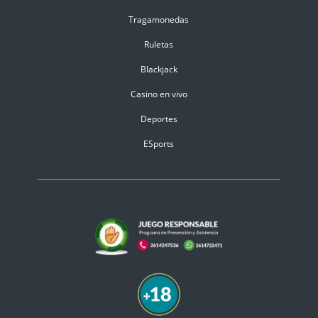
Tragamonedas
Ruletas
Blackjack
Casino en vivo
Deportes
ESports