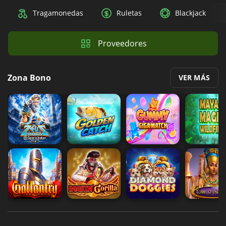
Tragamonedas
Ruletas
Blackjack
Proveedores
Zona Bono
VER MÁS