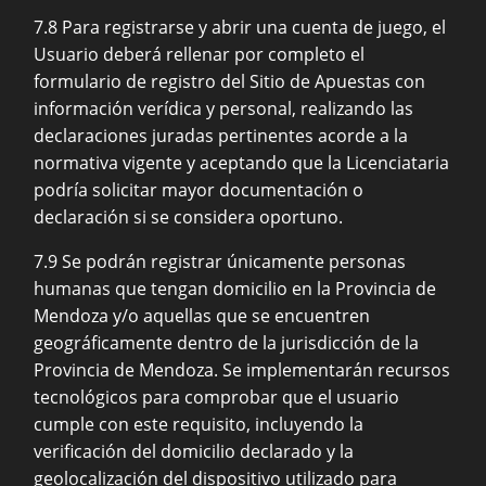
7.8 Para registrarse y abrir una cuenta de juego, el
Usuario deberá rellenar por completo el
formulario de registro del Sitio de Apuestas con
información verídica y personal, realizando las
declaraciones juradas pertinentes acorde a la
normativa vigente y aceptando que la Licenciataria
podría solicitar mayor documentación o
declaración si se considera oportuno.
7.9 Se podrán registrar únicamente personas
humanas que tengan domicilio en la Provincia de
Mendoza y/o aquellas que se encuentren
geográficamente dentro de la jurisdicción de la
Provincia de Mendoza. Se implementarán recursos
tecnológicos para comprobar que el usuario
cumple con este requisito, incluyendo la
verificación del domicilio declarado y la
geolocalización del dispositivo utilizado para