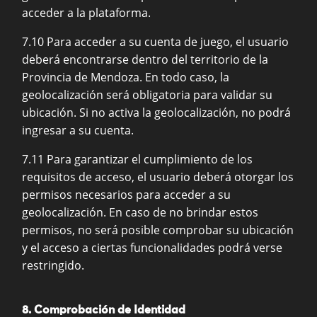
acceder a la plataforma.
7.10 Para acceder a su cuenta de juego, el usuario
deberá encontrarse dentro del territorio de la
Provincia de Mendoza. En todo caso, la
geolocalización será obligatoria para validar su
ubicación. Si no activa la geolocalización, no podrá
ingresar a su cuenta.
7.11 Para garantizar el cumplimiento de los
requisitos de acceso, el usuario deberá otorgar los
permisos necesarios para acceder a su
geolocalización. En caso de no brindar estos
permisos, no será posible comprobar su ubicación
y el acceso a ciertas funcionalidades podrá verse
restringido.
8. Comprobación de Identidad