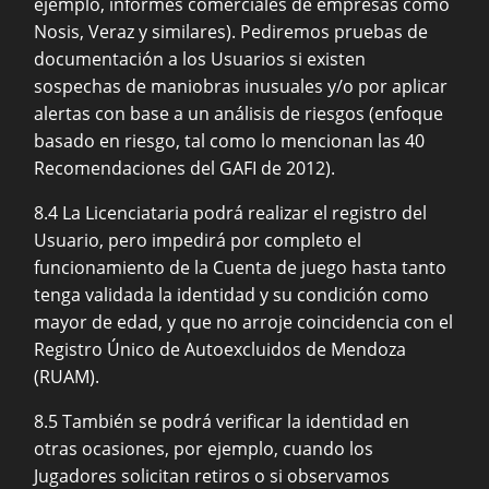
ejemplo, informes comerciales de empresas como
Nosis, Veraz y similares). Pediremos pruebas de
documentación a los Usuarios si existen
sospechas de maniobras inusuales y/o por aplicar
alertas con base a un análisis de riesgos (enfoque
basado en riesgo, tal como lo mencionan las 40
Recomendaciones del GAFI de 2012).
8.4 La Licenciataria podrá realizar el registro del
Usuario, pero impedirá por completo el
funcionamiento de la Cuenta de juego hasta tanto
tenga validada la identidad y su condición como
mayor de edad, y que no arroje coincidencia con el
Registro Único de Autoexcluidos de Mendoza
(RUAM).
8.5 También se podrá verificar la identidad en
otras ocasiones, por ejemplo, cuando los
Jugadores solicitan retiros o si observamos