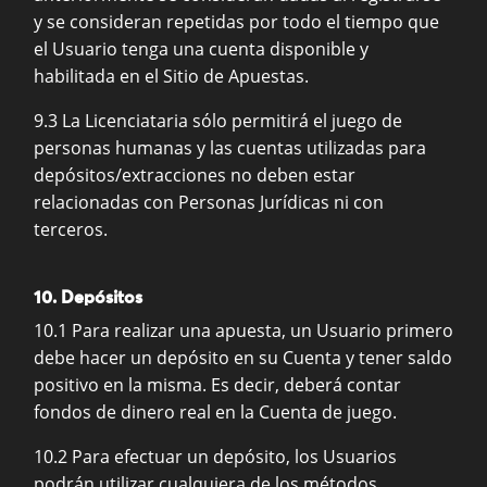
y se consideran repetidas por todo el tiempo que
el Usuario tenga una cuenta disponible y
habilitada en el Sitio de Apuestas.
9.3 La Licenciataria sólo permitirá el juego de
personas humanas y las cuentas utilizadas para
depósitos/extracciones no deben estar
relacionadas con Personas Jurídicas ni con
terceros.
10. Depósitos
10.1 Para realizar una apuesta, un Usuario primero
debe hacer un depósito en su Cuenta y tener saldo
positivo en la misma. Es decir, deberá contar
fondos de dinero real en la Cuenta de juego.
10.2 Para efectuar un depósito, los Usuarios
podrán utilizar cualquiera de los métodos