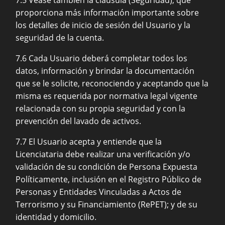
proporciona más información importante sobre
los detalles de inicio de sesión del Usuario y la
seguridad de la cuenta.
7.6 Cada Usuario deberá completar todos los
datos, información y brindar la documentación
que se le solicite, reconociendo y aceptando que la
misma es requerida por normativa legal vigente
relacionada con su propia seguridad y con la
prevención del lavado de activos.
7.7 El Usuario acepta y entiende que la
Licenciataria debe realizar una verificación y/o
validación de su condición de Persona Expuesta
Políticamente, inclusión en el Registro Público de
Personas y Entidades Vinculadas a Actos de
Terrorismo y su Financiamiento (RePET); y de su
identidad y domicilio.