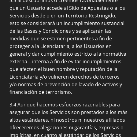
3.3 Si descubrimos o creemos razonablemente
que un Usuario accede al Sitio de Apuestas o a los
Servicios desde o en un Territorio Restringido,
esto se considerará un incumplimiento sustancial
de las Bases y Condiciones y se aplicarán las
medidas que se estimen pertinentes a fin de
proteger a la Licenciataria, a los Usuarios en
general y dar cumplimiento estricto a la normativa
externa – interna a fin de evitar incumplimientos
que afecten el buen nombre y reputación de la
Licenciataria y/o vulneren derechos de terceros
y/o normas de prevención de lavado de activos y
financiación de terrorismo.
3.4 Aunque hacemos esfuerzos razonables para
asegurar que los Servicios son prestados a los más
altos estándares, ni nosotros ni nuestros afiliados
ofreceremos alegaciones ni garantías, expresas o
implícitas, en cuanto al estándar de los Servicios