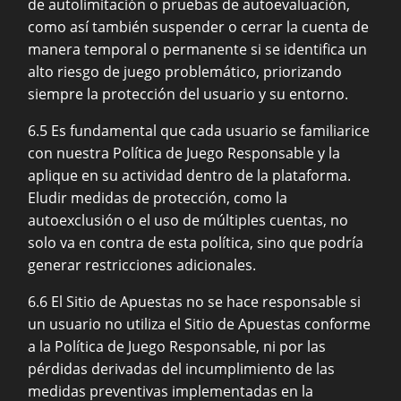
de autolimitación o pruebas de autoevaluación,
como así también suspender o cerrar la cuenta de
manera temporal o permanente si se identifica un
alto riesgo de juego problemático, priorizando
siempre la protección del usuario y su entorno.
6.5 Es fundamental que cada usuario se familiarice
con nuestra Política de Juego Responsable y la
aplique en su actividad dentro de la plataforma.
Eludir medidas de protección, como la
autoexclusión o el uso de múltiples cuentas, no
solo va en contra de esta política, sino que podría
generar restricciones adicionales.
6.6 El Sitio de Apuestas no se hace responsable si
un usuario no utiliza el Sitio de Apuestas conforme
a la Política de Juego Responsable, ni por las
pérdidas derivadas del incumplimiento de las
medidas preventivas implementadas en la