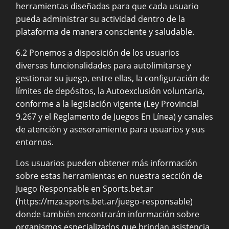
herramientas diseñadas para que cada usuario
pueda administrar su actividad dentro de la
plataforma de manera consciente y saludable.
6.2 Ponemos a disposición de los usuarios
diversas funcionalidades para autolimitarse y
gestionar su juego, entre ellas, la configuración de
límites de depósitos, la Autoexclusión voluntaria,
conforme a la legislación vigente (Ley Provincial
9.267 y el Reglamento de Juegos En Línea) y canales
de atención y asesoramiento para usuarios y sus
entornos.
Los usuarios pueden obtener más información
sobre estas herramientas en nuestra sección de
Juego Responsable en Sports.bet.ar
(
https://mza.sports.bet.ar/juego-responsable
)
donde también encontrarán información sobre
organismos especializados que brindan asistencia