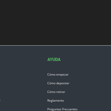
AYUDA
Cómo empezar
Cómo depositar
Cómo retirar
d
Reglamento
Preguntas Frecuentes