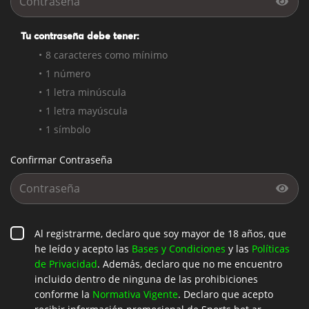
Tu contraseña debe tener:
8 caracteres como mínimo
1 número
1 letra minúscula
1 letra mayúscula
1 símbolo
Confirmar Contraseña
Al registrarme, declaro que soy mayor de 18 años, que
he leído y acepto las
Bases y Condiciones
y las
Políticas
de Privacidad
. Además, declaro que no me encuentro
incluido dentro de ninguna de las prohibiciones
conforme la
Normativa Vigente
. Declaro que acepto