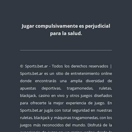
Jugar compulsivamente es perjudicial
para la salud.
© Sports.bet.ar - Todos los derechos reservados |
Sports.bet.ar es un sitio de entretenimiento online
donde encontrarás una amplia diversidad de
apuestas deportivas, tragamonedas, ruletas,
blackjack, casino en vivo y otros juegos diseñados
para ofrecerte la mejor experiencia de juego. En
Sports.bet.ar jugás con total seguridad en nuestras
ruletas, blackjack y máquinas tragamonedas, con los
juegos más reconocidos del mundo. Disfrutá de la