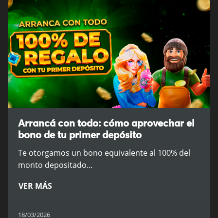
Arrancá con todo: cómo aprovechar el
bono de tu primer depósito
Te otorgamos un bono equivalente al 100% del
monto depositado...
VER MÁS
18/03/2026