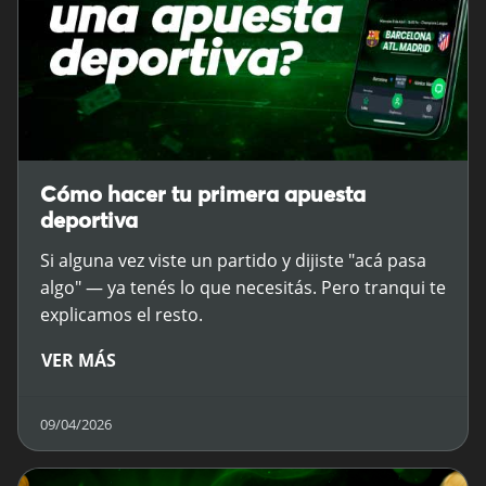
Cómo hacer tu primera apuesta
deportiva
Si alguna vez viste un partido y dijiste "acá pasa
algo" — ya tenés lo que necesitás. Pero tranqui te
explicamos el resto.
VER MÁS
09/04/2026