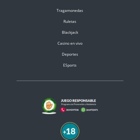
Tragamonedas
Ruletas
Blackjack
Casino en vivo
Deportes
ESports