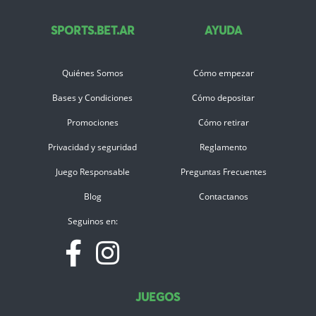
SPORTS.BET.AR
AYUDA
Quiénes Somos
Cómo empezar
Bases y Condiciones
Cómo depositar
Promociones
Cómo retirar
Privacidad y seguridad
Reglamento
Juego Responsable
Preguntas Frecuentes
Blog
Contactanos
Seguinos en:
JUEGOS