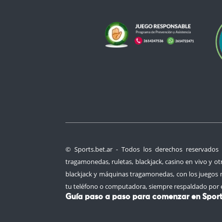
© Sports.bet.ar - Todos los derechos reservados 
tragamonedas, ruletas, blackjack, casino en vivo y ot
blackjack y máquinas tragamonedas, con los juegos m
tu teléfono o computadora, siempre respaldado por el
Guía paso a paso para comenzar en Sports