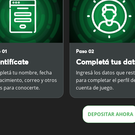
 01
Paso 02
ntifícate
Completá tus dat
letá tu nombre, fecha
Ingresá los datos que res
acimiento, correo y otros
para completar el perfil d
s para conocerte.
cuenta de juego.
DEPOSITAR AHORA