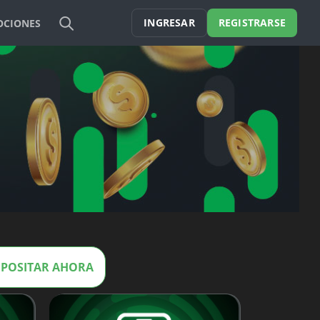
INGRESAR
REGISTRARSE
OCIONES
POSITAR AHORA