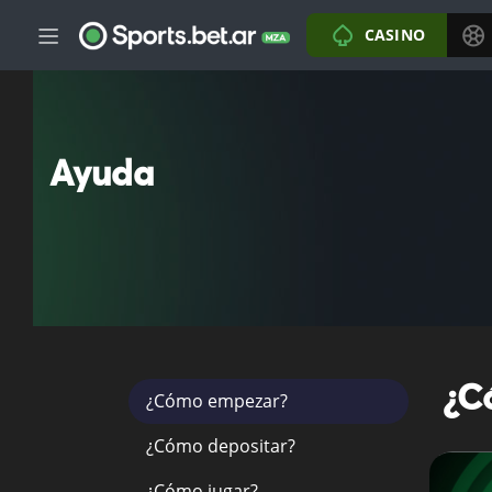
CASINO
Ayuda
¿C
¿Cómo empezar?
¿Cómo depositar?
¿Cómo jugar?