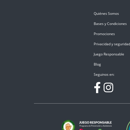
Quiénes Somos
Bases y Condiciones
Promociones
Privacidad y segurida
Juego Responsable
Blog
Seguinos en: